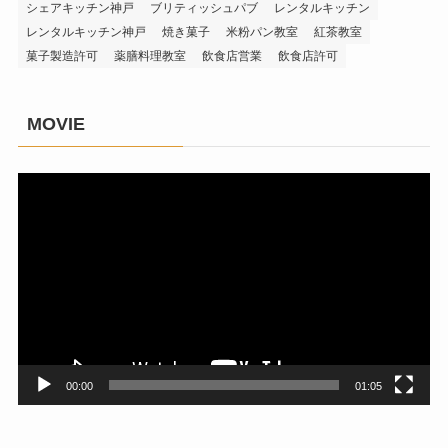
シェアキッチン神戸
ブリティッシュパブ
レンタルキッチン
レンタルキッチン神戸
焼き菓子
米粉パン教室
紅茶教室
菓子製造許可
薬膳料理教室
飲食店営業
飲食店許可
MOVIE
動
画
プ
レ
ー
ヤ
ー
00:00
01:05