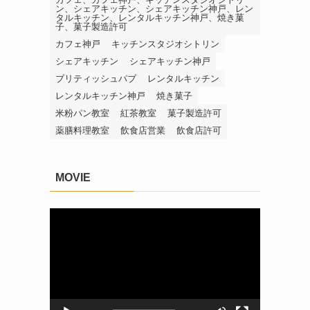
ン、シェアキッチン、シェアキッチン神戸、レン
タルキッチン、レンタルキッチン神戸、焼き菓
子、菓子製造許可
カフェ神戸
キッチンスタジオシトリン
シェアキッチン
シェアキッチン神戸
ブリティッシュパブ
レンタルキッチン
レンタルキッチン神戸
焼き菓子
米粉パン教室
紅茶教室
菓子製造許可
薬膳料理教室
飲食店営業
飲食店許可
MOVIE
動
画
プ
レ
ー
ヤ
ー